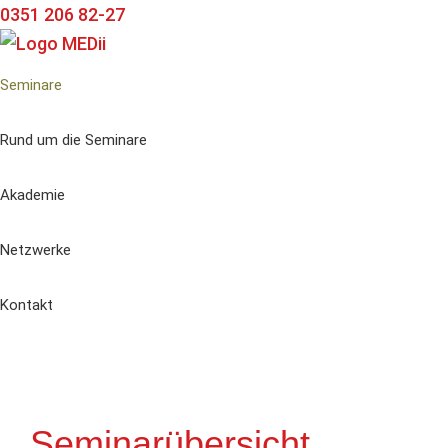
Zur
Zum
Zur
0351 206 82-27
Hauptnavigation
Inhalt
Seitenspalte
springen
springen
springen
Seminare
Rund um die Seminare
Akademie
Netzwerke
Kontakt
Seminarübersicht