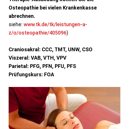
Osteopathie bei vielen Krankenkasse
abrechnen.
siehe:
www.tk.de/tk/leistungen-a-
z/o/osteopathie/405096
)
Craniosakral: CCC, TMT, UNW, CSO
Viszeral: VAB, VTH, VPV
Parietal: PFG, PFN, PFU, PFS
Prüfungskurs: FOA