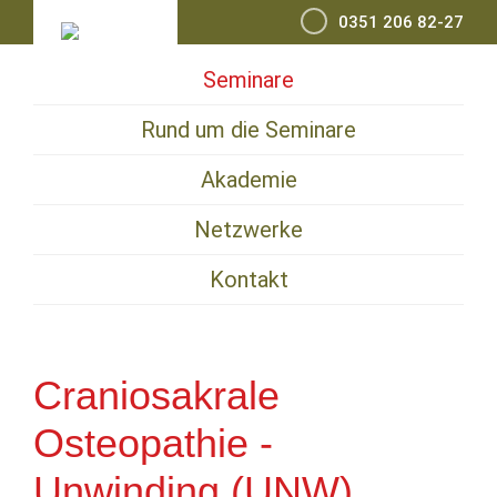
Zur
Zum
Zur
0351 206 82-27
Hauptnavigation
Inhalt
Seitenspalte
Seminare
springen
springen
springen
Rund um die Seminare
Akademie
Netzwerke
Kontakt
Craniosakrale
Osteopathie -
Unwinding (UNW)