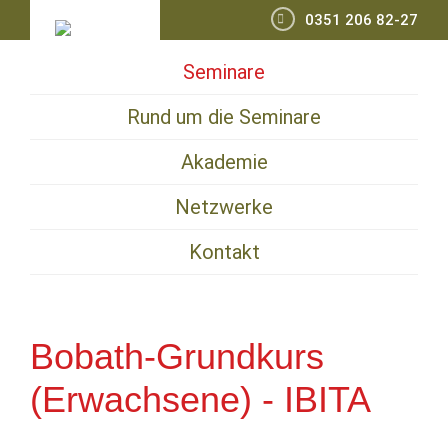
Zur
Zum
Zur
0351 206 82-27
Hauptnavigation
Inhalt
Seitenspalte
Seminare
springen
springen
springen
Rund um die Seminare
Akademie
Netzwerke
Kontakt
Bobath-Grundkurs
(Erwachsene) - IBITA