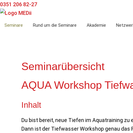
Zur
Zum
Zur
0351 206 82-27
Hauptnavigation
Inhalt
Seitenspalte
springen
springen
springen
Seminare
Rund um die Seminare
Akademie
Netzwer
Seminarübersicht
AQUA Workshop Tiefwa
Inhalt
Du bist bereit, neue Tiefen im Aquatraining z
Dann ist der Tiefwasser Workshop genau das R