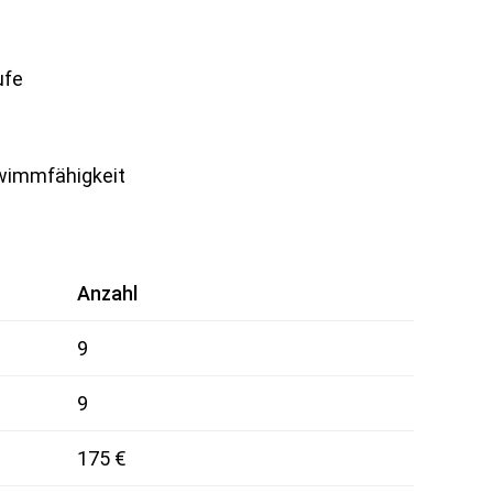
ufe
hwimmfähigkeit
Anzahl
9
9
175 €