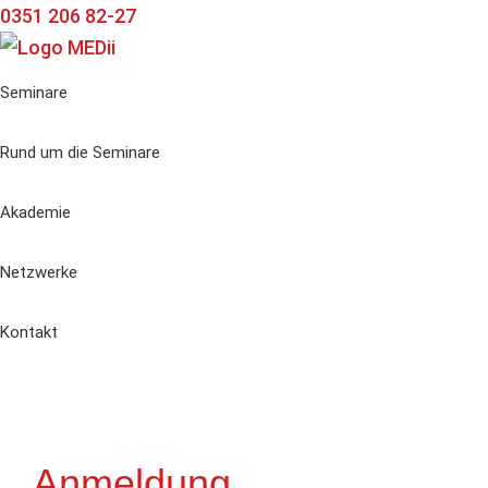
Zur
Zum
Zur
0351 206 82-27
Hauptnavigation
Inhalt
Seitenspalte
springen
springen
springen
Seminare
Rund um die Seminare
Akademie
Netzwerke
Kontakt
Anmeldung