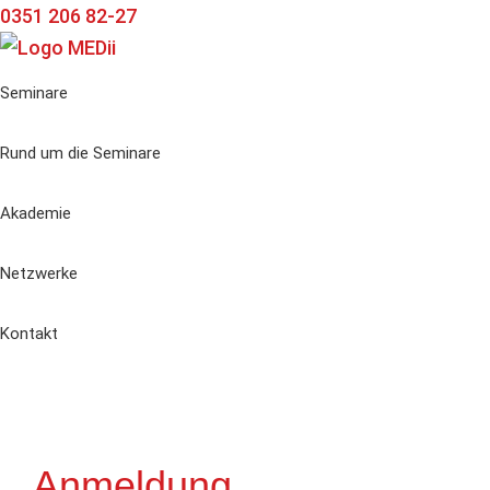
Zur
Zum
Zur
0351 206 82-27
Hauptnavigation
Inhalt
Seitenspalte
springen
springen
springen
Seminare
Rund um die Seminare
Akademie
Netzwerke
Kontakt
Anmeldung