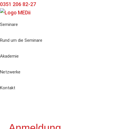
Zur
Zum
Zur
0351 206 82-27
Hauptnavigation
Inhalt
Seitenspalte
springen
springen
springen
Seminare
Rund um die Seminare
Akademie
Netzwerke
Kontakt
Anmeldung