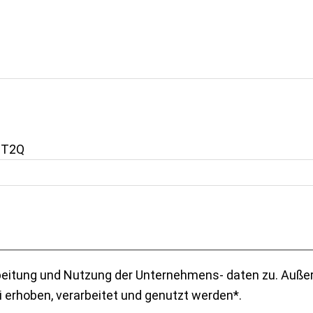
jT2Q
ernehmens- daten zu. Außerdem stimmt der Teilnehmer zu, dass seine
rch die MEDii erhoben, verarbeitet und genutzt werden*.