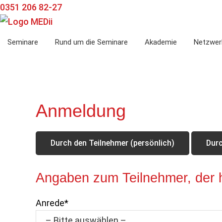
Zur
Zum
Zur
0351 206 82-27
Hauptnavigation
Inhalt
Seitenspalte
springen
springen
springen
Seminare
Rund um die Seminare
Akademie
Netzwer
Anmeldung
Durch den Teilnehmer (persönlich)
Dur
Angaben zum Teilnehmer, der hi
Anrede*