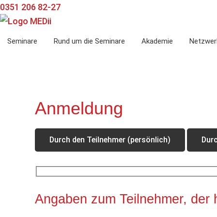
Zur
Zum
Zur
0351 206 82-27
Hauptnavigation
Inhalt
Seitenspalte
springen
springen
springen
Seminare
Rund um die Seminare
Akademie
Netzwer
Anmeldung
Durch den Teilnehmer (persönlich)
Dur
Angaben zum Teilnehmer, der hi