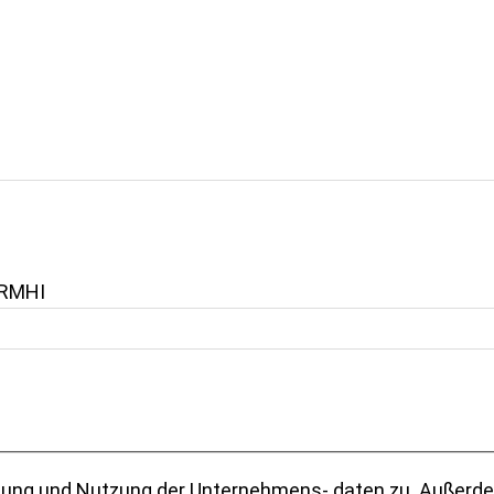
RMHI
hmens- daten zu. Außerdem stimmt der Teilnehmer zu, dass seine