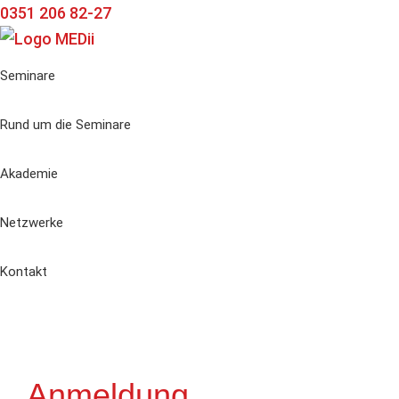
Zur
Zum
Zur
0351 206 82-27
Hauptnavigation
Inhalt
Seitenspalte
springen
springen
springen
Seminare
Rund um die Seminare
Akademie
Netzwerke
Kontakt
Anmeldung