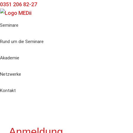
Zur
Zum
Zur
0351 206 82-27
Hauptnavigation
Inhalt
Seitenspalte
springen
springen
springen
Seminare
Rund um die Seminare
Akademie
Netzwerke
Kontakt
Anmeldung