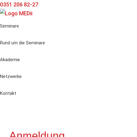
Zur
Zum
Zur
0351 206 82-27
Hauptnavigation
Inhalt
Seitenspalte
springen
springen
springen
Seminare
Rund um die Seminare
Akademie
Netzwerke
Kontakt
Anmeldung